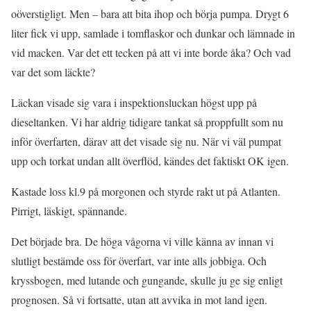
oöverstigligt. Men – bara att bita ihop och börja pumpa. Drygt 6
liter fick vi upp, samlade i tomflaskor och dunkar och lämnade in
vid macken. Var det ett tecken på att vi inte borde åka? Och vad
var det som läckte?
Läckan visade sig vara i inspektionsluckan högst upp på
dieseltanken. Vi har aldrig tidigare tankat så proppfullt som nu
inför överfarten, därav att det visade sig nu. När vi väl pumpat
upp och torkat undan allt överflöd, kändes det faktiskt OK igen.
Kastade loss kl.9 på morgonen och styrde rakt ut på Atlanten.
Pirrigt, läskigt, spännande.
Det började bra. De höga vågorna vi ville känna av innan vi
slutligt bestämde oss för överfart, var inte alls jobbiga. Och
kryssbogen, med lutande och gungande, skulle ju ge sig enligt
prognosen. Så vi fortsatte, utan att avvika in mot land igen.