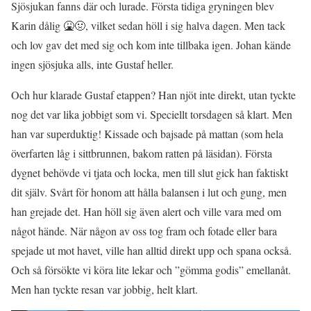
Sjösjukan fanns där och lurade. Första tidiga gryningen blev
Karin dålig 🤮🤢, vilket sedan höll i sig halva dagen. Men tack
och lov gav det med sig och kom inte tillbaka igen. Johan kände
ingen sjösjuka alls, inte Gustaf heller.
Och hur klarade Gustaf etappen? Han njöt inte direkt, utan tyckte
nog det var lika jobbigt som vi. Speciellt torsdagen så klart. Men
han var superduktig! Kissade och bajsade på mattan (som hela
överfarten låg i sittbrunnen, bakom ratten på läsidan). Första
dygnet behövde vi tjata och locka, men till slut gick han faktiskt
dit själv. Svårt för honom att hålla balansen i lut och gung, men
han grejade det. Han höll sig även alert och ville vara med om
något hände. När någon av oss tog fram och fotade eller bara
spejade ut mot havet, ville han alltid direkt upp och spana också.
Och så försökte vi köra lite lekar och ”gömma godis” emellanåt.
Men han tyckte resan var jobbig, helt klart.