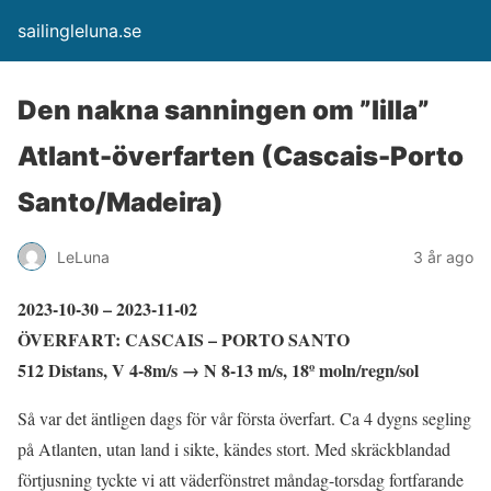
sailingleluna.se
Den nakna sanningen om ”lilla”
Atlant-överfarten (Cascais-Porto
Santo/Madeira)
LeLuna
3 år ago
2023-10-30 – 2023-11-02
ÖVERFART: CASCAIS – PORTO SANTO
512 Distans, V 4-8m/s → N 8-13 m/s, 18º moln/regn/sol
Så var det äntligen dags för vår första överfart. Ca 4 dygns segling
på Atlanten, utan land i sikte, kändes stort. Med skräckblandad
förtjusning tyckte vi att väderfönstret måndag-torsdag fortfarande