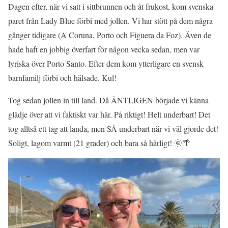
Dagen efter, när vi satt i sittbrunnen och åt frukost, kom svenska
paret från Lady Blue förbi med jollen. Vi har stött på dem några
gånger tidigare (A Coruna, Porto och Figuera da Foz). Även de
hade haft en jobbig överfart för någon vecka sedan, men var
lyriska över Porto Santo. Efter dem kom ytterligare en svensk
barnfamilj förbi och hälsade. Kul!
Tog sedan jollen in till land. Då ÄNTLIGEN började vi känna
glädje över att vi faktiskt var här. På riktigt! Helt underbart! Det
tog alltså ett tag att landa, men SÅ underbart när vi väl gjorde det!
Soligt, lagom varmt (21 grader) och bara så härligt! 🌞🌴