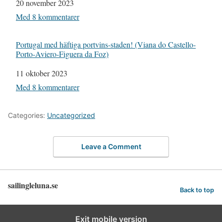
Datum
20 november 2023
I relation till
Med 8 kommentarer
Portugal med häftiga portvins-staden! (Viana do Castello-
Porto-Aviero-Figuera da Foz)
Datum
11 oktober 2023
I relation till
Med 8 kommentarer
Categories:
Uncategorized
Leave a Comment
sailingleluna.se
Back to top
Exit mobile version