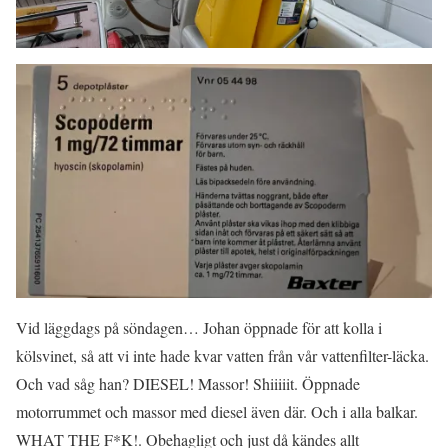
Vid läggdags på söndagen… Johan öppnade för att kolla i
kölsvinet, så att vi inte hade kvar vatten från vår vattenfilter-läcka.
Och vad såg han? DIESEL! Massor! Shiiiiit. Öppnade
motorrummet och massor med diesel även där. Och i alla balkar.
WHAT THE F*K!. Obehagligt och just då kändes allt