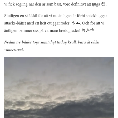
vi fick segling när den är som bäst, vore definitivt att ljuga 😏.
Slutligen en skåååål för att vi nu äntligen är förbi späckhuggar-
attacks-bältet med ett helt otuggat roder! 🥂🐋. Och för att vi
äntligen befinner oss på varmare breddgrader! 🥂🌞🌴
Nedan tre bilder togs samtidigt tisdag kväll, bara åt olika
väderstreck.