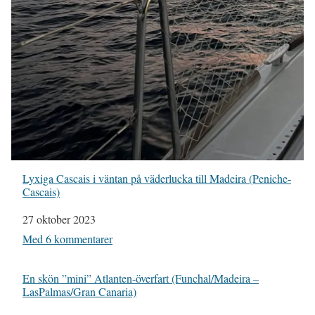
Lyxiga Cascais i väntan på väderlucka till Madeira (Peniche-
Cascais)
Datum
27 oktober 2023
I relation till
Med 6 kommentarer
En skön ”mini” Atlanten-överfart (Funchal/Madeira –
LasPalmas/Gran Canaria)