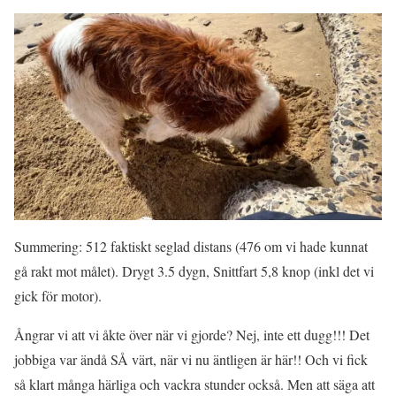
Summering: 512 faktiskt seglad distans (476 om vi hade kunnat
gå rakt mot målet). Drygt 3.5 dygn, Snittfart 5,8 knop (inkl det vi
gick för motor).
Ångrar vi att vi åkte över när vi gjorde? Nej, inte ett dugg!!! Det
jobbiga var ändå SÅ värt, när vi nu äntligen är här!! Och vi fick
så klart många härliga och vackra stunder också. Men att säga att