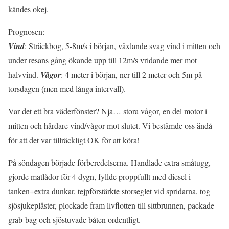
kändes okej.
Prognosen:
Vind
: Sträckbog, 5-8m/s i början, växlande svag vind i mitten och
under resans gång ökande upp till 12m/s vridande mer mot
halvvind.
Vågor
: 4 meter i början, ner till 2 meter och 5m på
torsdagen (men med långa intervall).
Var det ett bra väderfönster? Nja… stora vågor, en del motor i
mitten och hårdare vind/vågor mot slutet. Vi bestämde oss ändå
för att det var tillräckligt OK för att köra!
På söndagen började förberedelserna. Handlade extra småtugg,
gjorde matlådor för 4 dygn, fyllde proppfullt med diesel i
tanken+extra dunkar, tejpförstärkte storseglet vid spridarna, tog
sjösjukeplåster, plockade fram livflotten till sittbrunnen, packade
grab-bag och sjöstuvade båten ordentligt.