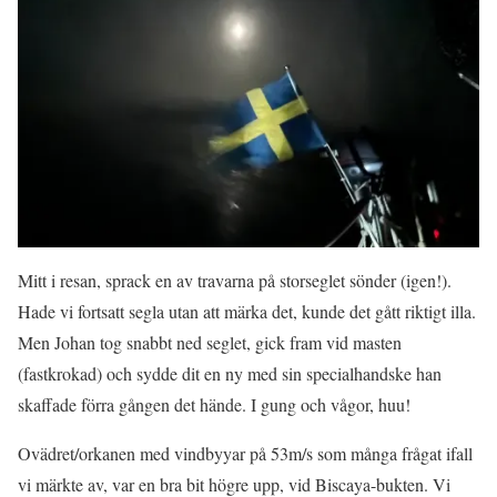
Mitt i resan, sprack en av travarna på storseglet sönder (igen!).
Hade vi fortsatt segla utan att märka det, kunde det gått riktigt illa.
Men Johan tog snabbt ned seglet, gick fram vid masten
(fastkrokad) och sydde dit en ny med sin specialhandske han
skaffade förra gången det hände. I gung och vågor, huu!
Ovädret/orkanen med vindbyyar på 53m/s som många frågat ifall
vi märkte av, var en bra bit högre upp, vid Biscaya-bukten. Vi