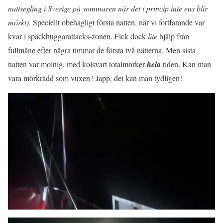
nattsegling i Sverige på sommaren när det i princip inte ens blir
mörkt)
. Speciellt obehagligt första natten, när vi fortfarande var
kvar i späckhuggarattacks-zonen. Fick dock
lite
hjälp från
fullmåne efter några timmar de första två nätterna. Men sista
natten var molnig, med kolsvart totalmörker
hela
tiden. Kan man
vara mörkrädd som vuxen? Japp, det kan man tydligen!