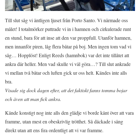
Till slut såg vi äntligen ljuset från Porto Santo. Vi närmade oss
målet! I totalmörker puttrade vi in i hamnen och cirkulerade runt
en stund, bara för att inse att den var proppfull. Utanför hamnen,
men innanför piren, låg flera båtar på boj. Men ingen tom vad vi
såg… Hopplöst! Enligt Reeds (hamnbok) var det inte tillåtet att
ankra där heller. Men vad skulle vi väl göra…? Till slut ankrade
vi mellan två båtar och luften gick ur oss helt. Kändes inte alls
bra.
Visade sig dock dagen efter, att det faktiskt fanns tomma bojar
och även att man fick ankra.
Kände konstigt nog inte alls den glädje vi borde känt över att vara
framme, utan mest en obeskrivlig trötthet. Så däckade i säng
direkt utan att ens fira ordentligt att vi var framme.