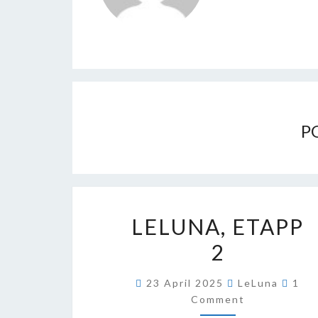
P
LELUNA,
LELUNA, ETAPP
ETAPP
2
2
COM
23 April 2025
LeLuna
1
Comment