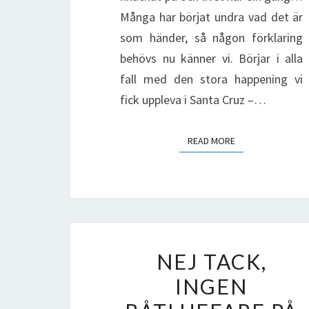
Många har börjat undra vad det är
som händer, så någon förklaring
behövs nu känner vi. Börjar i alla
fall med den stora happening vi
fick uppleva i Santa Cruz –…
READ MORE
READ MORE
NEJ
NEJ TACK,
TACK,
INGEN
INGEN
BÅTLUFFARE