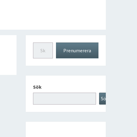
Skriv din e-post …
Prenumerera
Sök
Sök