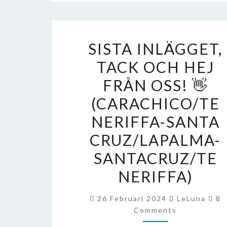
SISTA
SISTA INLÄGGET,
INLÄGGET,
TACK OCH HEJ
TACK
FRÅN OSS! 👋
OCH
HEJ
(CARACHICO/TE
FRÅN
NERIFFA-SANTA
OSS!
CRUZ/LAPALMA-
👋
SANTACRUZ/TE
(CARACHICO/T
NERIFFA)
SANTA
CRUZ/LAPALMA
C
26 Februari 2024
LeLuna
8
SANTACRUZ/TE
Comments