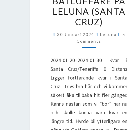
BÅTLUFFARE PÅ
PÅ
LELUNA (SANTA
LELUNA
CRUZ)
(SANTA
CRUZ)
CO
30 Januari 2024
LeLuna
5
Comments
2024-01-20–2024-01-30 Kvar i
Santa Cruz/Teneriffa 0 Distans
Ligger fortfarande kvar i Santa
Cruz! Trivs bra här och vi kommer
säkert åka tillbaka hit fler gånger.
Känns nästan som vi ”bor” här nu
och skulle kunna vara kvar en
längre tid. Hyrde bil ytterligare en
gång via GoMore-appen 🚗. Denna