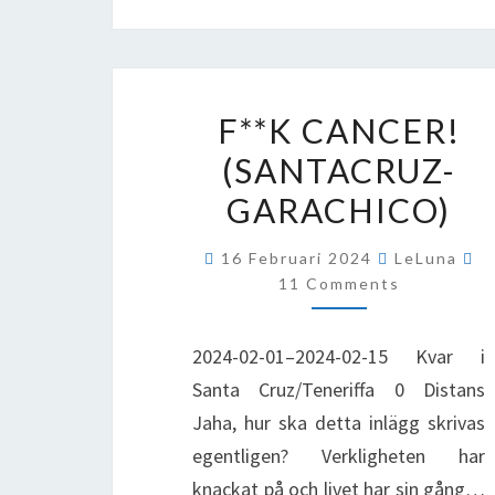
F**K
F**K CANCER!
CANCER!
(SANTACRUZ-
(SANTACRUZ-
GARACHICO)
GARACHICO)
C
16 Februari 2024
LeLuna
11 Comments
2024-02-01–2024-02-15 Kvar i
Santa Cruz/Teneriffa 0 Distans
Jaha, hur ska detta inlägg skrivas
egentligen? Verkligheten har
knackat på och livet har sin gång…