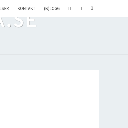
SEARCH
LSER
KONTAKT
(B)LOGG
A.SE
ICON