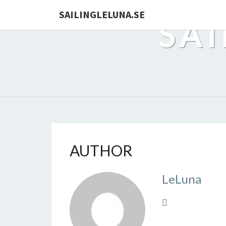
Skip
SAILINGLELUNA.SE
to
SAI
content
AUTHOR
LeLuna